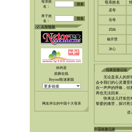
母亲姓
母亲姓名
名：
孟母
孝子姓
岳母
名：
武灿
杨开慧
冰心
休闲居
殡葬在线
无论是亲人的辞
Beyond歌迷家园
会令我们的心灵遭受
在一声声的呼唤，但
再也无法回来……
快来这儿抒发您对
网友评出的中国十大母亲
挚爱的痛苦，探讨死
进